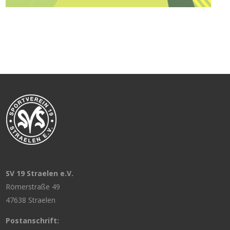
SV 19 Straelen e.V.
Römerstraße 49
47638 Straelen
Postanschrift: