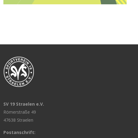
SV 19 Straelen e.V.
Römerstraße 49
47638 Straelen
Postanschrift: