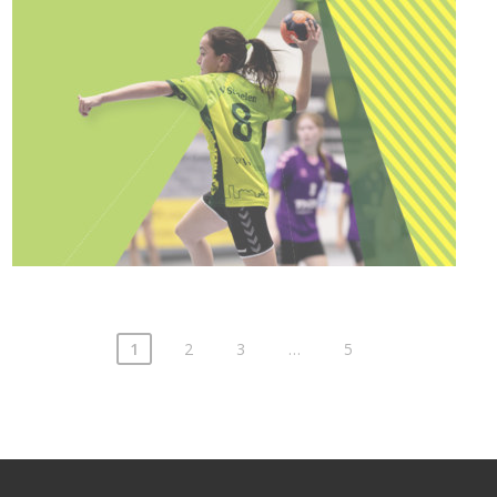
1
2
3
…
5