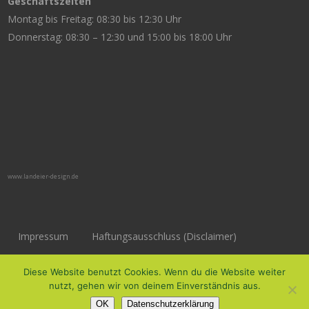
Geschäftszeiten
Montag bis Freitag: 08:30 bis 12:30 Uhr
Donnerstag: 08:30 – 12:30 und 15:00 bis 18:00 Uhr
www.landeier-design.de
Impressum
Haftungsausschluss (Disclaimer)
Datenschutzerklärung
Diese Website benutzt Cookies. Wenn du die Website weiter
nutzt, gehen wir von deinem Einverständnis aus.
OK
Datenschutzerklärung