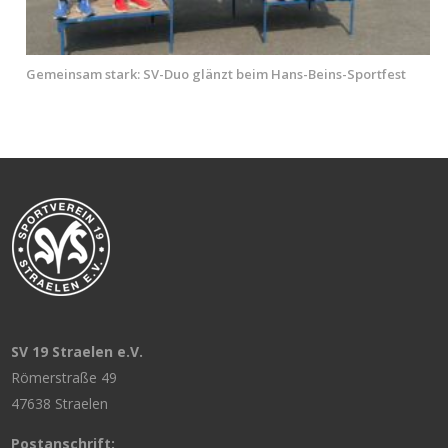
Gemeinsam stark: SV-Duo glänzt beim Hans-Beins-Sportfest
SV 19 Straelen e.V.
Römerstraße 49
47638 Straelen
Postanschrift: