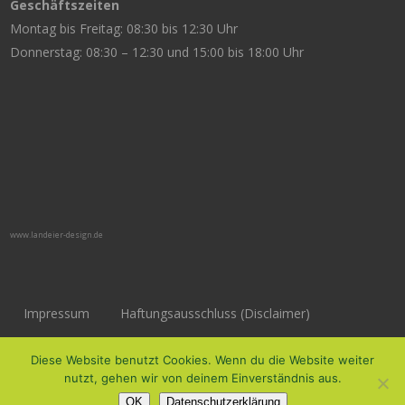
Geschäftszeiten
Montag bis Freitag: 08:30 bis 12:30 Uhr
Donnerstag: 08:30 – 12:30 und 15:00 bis 18:00 Uhr
www.landeier-design.de
Impressum
Haftungsausschluss (Disclaimer)
Datenschutzerklärung
Diese Website benutzt Cookies. Wenn du die Website weiter
nutzt, gehen wir von deinem Einverständnis aus.
OK
Datenschutzerklärung