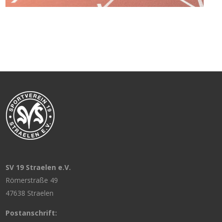
SV 19 Straelen e.V.
Römerstraße 49
47638 Straelen
Postanschrift: