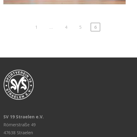
1
…
4
5
6
SV 19 Straelen e.V.
Römerstraße 49
47638 Straelen