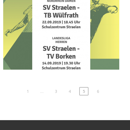
1
…
3
4
5
6