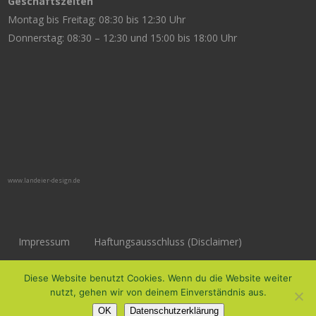
Geschäftszeiten
Montag bis Freitag: 08:30 bis 12:30 Uhr
Donnerstag: 08:30 – 12:30 und 15:00 bis 18:00 Uhr
www.landeier-design.de
Impressum
Haftungsausschluss (Disclaimer)
Datenschutzerklärung
Diese Website benutzt Cookies. Wenn du die Website weiter
nutzt, gehen wir von deinem Einverständnis aus.
OK
Datenschutzerklärung