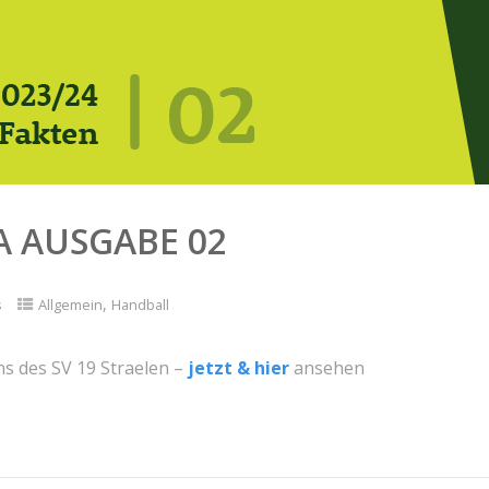
A AUSGABE 02
,
s
Allgemein
Handball
s des SV 19 Straelen –
jetzt &
h
ier
ansehen