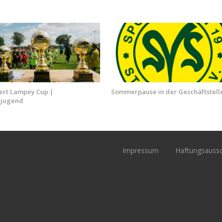
ert Lampey Cup |
Sommerpause in der Geschäftstell
ljugend
Impressum
Haftungsaussc